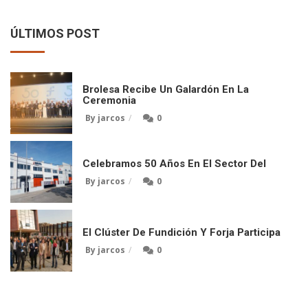
ÚLTIMOS POST
Brolesa Recibe Un Galardón En La
Ceremonia
By jarcos
0
Celebramos 50 Años En El Sector Del
By jarcos
0
El Clúster De Fundición Y Forja Participa
By jarcos
0